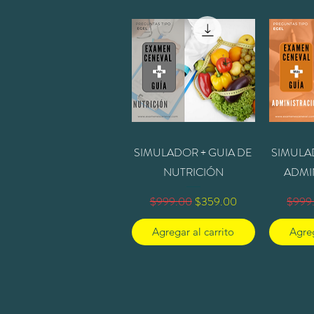
Vista rápida
V
SIMULADOR + GUIA DE
SIMULA
NUTRICIÓN
ADMI
Precio
Precio de oferta
Preci
$999.00
$359.00
$999
Agregar al carrito
Agreg