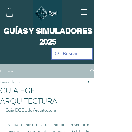
GUÍAS Y SIMULADORES
2025
Entrada
1 min de lectura
GUIA EGEL
ARQUITECTURA
Guía EGEL de Arquitectura
Es para nosotros un honor presentarte 
nuestro simulador de examen EGEL de 