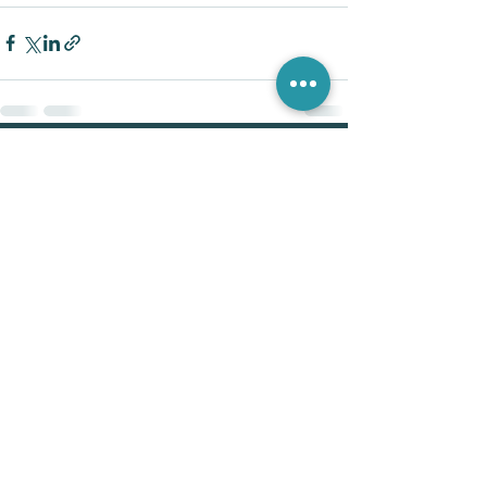
Entradas recientes
Ver todo