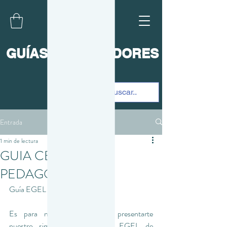
GUÍAS Y SIMULADORES
2025
Entrada
1 min de lectura
GUIA CENEVAL
PEDAGOGIA
Guía EGEL de Pedagogía
Es para nosotros un honor presentarte 
nuestro simulador de examen EGEL de 