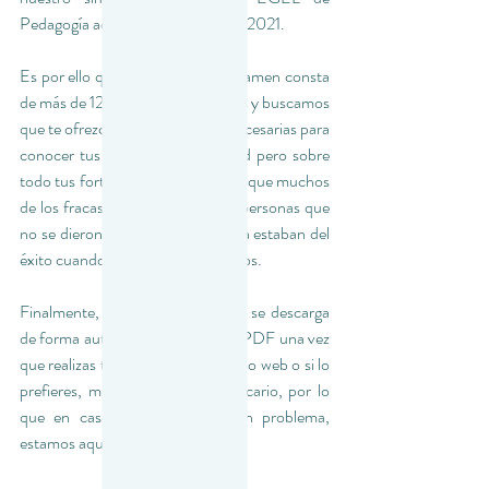
Pedagogía actualizado para el año 2021. 
Es por ello que el simulador de examen consta 
de más de 120 preguntas prácticas y buscamos 
que te ofrezca las herramientas necesarias para 
conocer tus áreas de oportunidad pero sobre 
todo tus fortalezas, pues creemos que muchos 
de los fracasos de la vida son de personas que 
no se dieron cuenta de cuán cerca estaban del 
éxito cuando se dieron por vencidos.
Finalmente, el examen simulador se descarga 
de forma automática en formato PDF una vez 
que realizas tu pago en nuestro sitio web o si lo 
prefieres, mediante depósito bancario, por lo 
que en caso de presentar algún problema, 
estamos aquí para apoyarte.