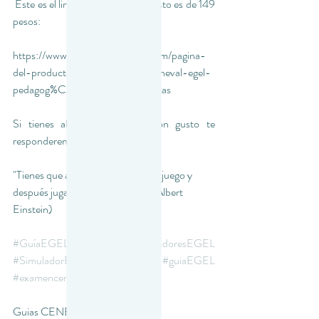
 Este es el link del examen y su costo es de 149 
pesos:
https://www.examenesceneval.com/pagina-
del-producto/primer-examen-ceneval-egel-
pedagog%C3%ADa-123-preguntas
Si tienes alguna otra duda, con gusto te 
responderemos. 
"Tienes que aprender las reglas del juego y 
después jugar mejor que nadie." (Albert 
Einstein)
#GuíaEGEL
#SimuladoresEGEL
#SimuladorEGEL
#guiaEGEL
#examenceneval
Guias CENEVAL