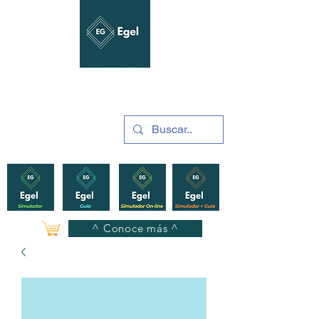
GUÍAS Y SIMULADORES
2025
^ Conoce más ^