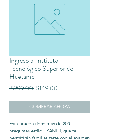
Ingreso al Instituto
Tecnológico Superior de
Huetamo
Precio
Precio
 $299.00 
$149.00
de
COMPRAR AHORA
oferta
Esta prueba tiene más de 200
preguntas estilo EXANI II, que te
permitirán familiarizarte con el examen