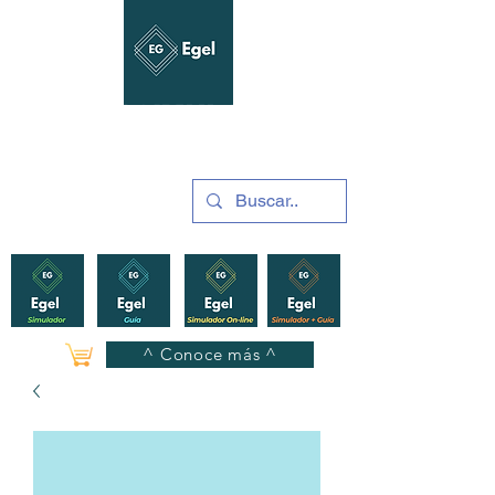
GUÍAS Y SIMULADORES
2025
^ Conoce más ^