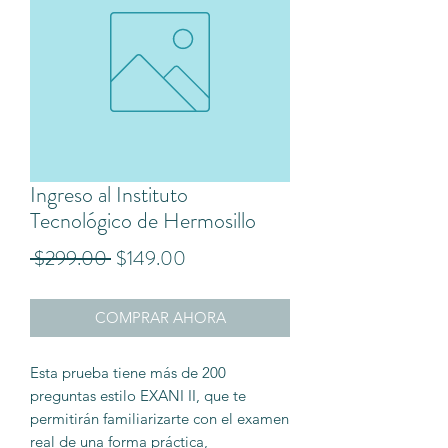
Ingreso al Instituto
Tecnológico de Hermosillo
Precio
Precio
 $299.00 
$149.00
de
COMPRAR AHORA
oferta
Esta prueba tiene más de 200
preguntas estilo EXANI II, que te
permitirán familiarizarte con el examen
real de una forma práctica,