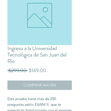
Ingreso a la Universidad
Tecnológica de San Juan del
Río
Precio
Precio
 $299.00 
$149.00
de
COMPRAR AHORA
oferta
Esta prueba tiene más de 200
preguntas estilo EXANI II, que te
permitirán familiarizarte con el examen