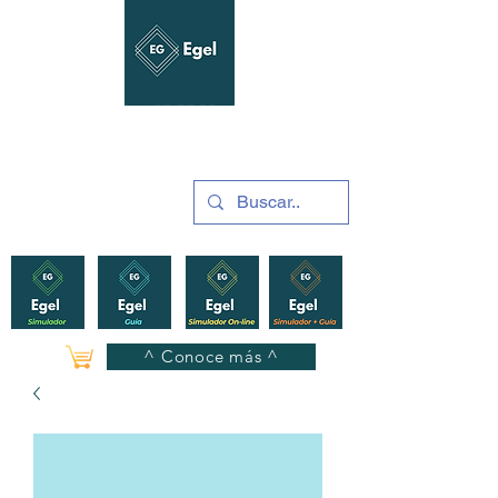
GUÍAS Y SIMULADORES
2025
^ Conoce más ^