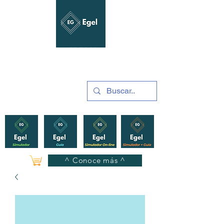
GUÍAS Y SIMULADORES
2025
^ Conoce más ^