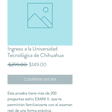
Ingreso a la Universidad
Tecnológica de Chihuahua
Precio
Precio
 $299.00 
$149.00
de
COMPRAR AHORA
oferta
Esta prueba tiene más de 200
preguntas estilo EXANI II, que te
permitirán familiarizarte con el examen
real de una forma práctica,