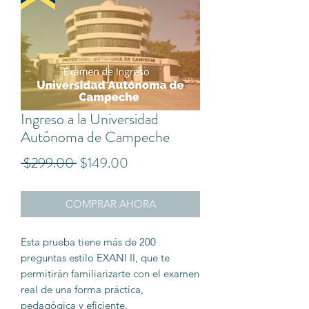
Ingreso a la Universidad
Autónoma de Campeche
Precio
Precio
 $299.00 
$149.00
de
COMPRAR AHORA
oferta
Esta prueba tiene más de 200
preguntas estilo EXANI II, que te
permitirán familiarizarte con el examen
real de una forma práctica,
pedagógica y eficiente.