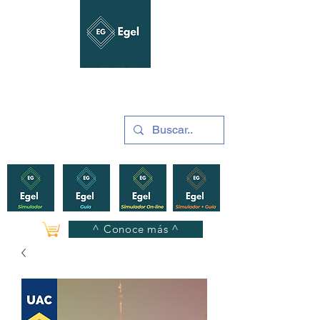
GUÍAS Y SIMULADORES
2025
^ Conoce más ^