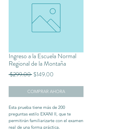
Ingreso a la Escuela Normal
Regional de la Montaña
Precio
Precio
 $299.00 
$149.00
de
COMPRAR AHORA
oferta
Esta prueba tiene más de 200
preguntas estilo EXANI II, que te
permitirán familiarizarte con el examen
real de una forma práctica,