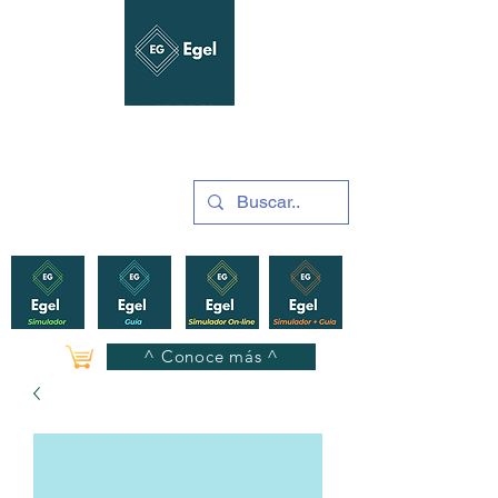
GUÍAS Y SIMULADORES
2025
^ Conoce más ^