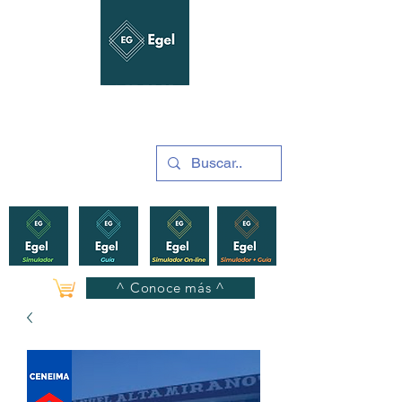
GUÍAS Y SIMULADORES
2025
^ Conoce más ^