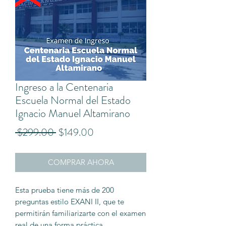
Ingreso a la Centenaria
Escuela Normal del Estado
Ignacio Manuel Altamirano
Precio
Precio
 $299.00 
$149.00
de
COMPRAR AHORA
oferta
Esta prueba tiene más de 200
preguntas estilo EXANI II, que te
permitirán familiarizarte con el examen
real de una forma práctica,