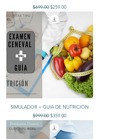
Precio
Precio de oferta
$699.00
$259.00
SIMULADOR + GUIA DE NUTRICIÓN
Precio
Precio de oferta
$999.00
$359.00
Producto Nuevo