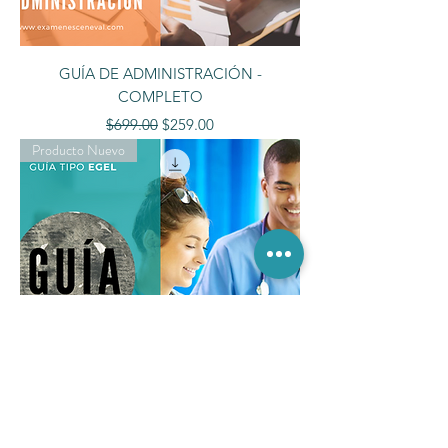
GUÍA DE ADMINISTRACIÓN -
COMPLETO
Precio
Precio de oferta
$699.00
$259.00
Producto Nuevo
GUÍA DE ENFERMERÍA - COMPLETO