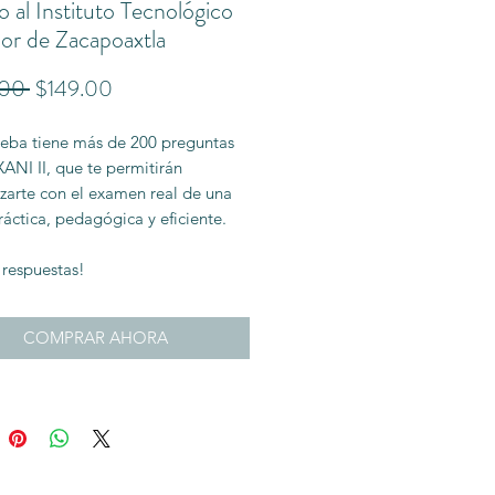
o al Instituto Tecnológico
or de Zacapoaxtla
Precio
Precio
00 
$149.00
de
ueba tiene más de 200 preguntas
oferta
XANI II, que te permitirán
izarte con el examen real de una
áctica, pedagógica y eficiente.
 respuestas!
COMPRAR AHORA