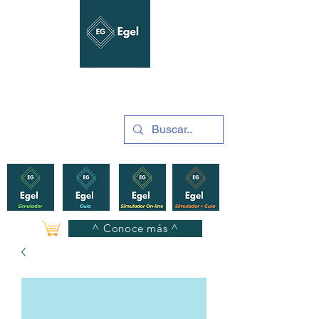
GUÍAS Y SIMULADORES
2025
^ Conoce más ^