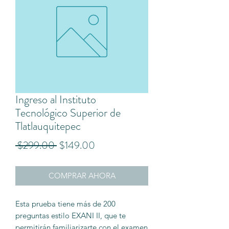
Ingreso al Instituto
Tecnológico Superior de
Tlatlauquitepec
Precio
Precio
 $299.00 
$149.00
de
COMPRAR AHORA
oferta
Esta prueba tiene más de 200
preguntas estilo EXANI II, que te
permitirán familiarizarte con el examen