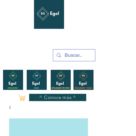
GUÍAS Y SIMULADORES
2025
^ Conoce más ^