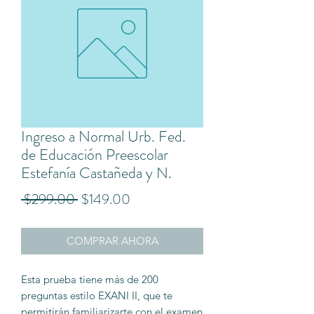
Ingreso a Normal Urb. Fed.
de Educación Preescolar
Estefanía Castañeda y N.
Precio
Precio
 $299.00 
$149.00
de
COMPRAR AHORA
oferta
Esta prueba tiene más de 200
preguntas estilo EXANI II, que te
permitirán familiarizarte con el examen