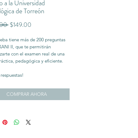
o a la Universidad
ógica de Torreón
Precio
Precio
00 
$149.00
de
ueba tiene más de 200 preguntas
oferta
XANI II, que te permitirán
izarte con el examen real de una
áctica, pedagógica y eficiente.
 respuestas!
COMPRAR AHORA