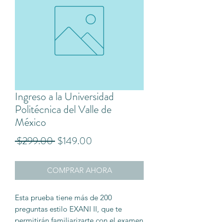
Ingreso a la Universidad
Politécnica del Valle de
México
Precio
Precio
 $299.00 
$149.00
de
COMPRAR AHORA
oferta
Esta prueba tiene más de 200
preguntas estilo EXANI II, que te
permitirán familiarizarte con el examen