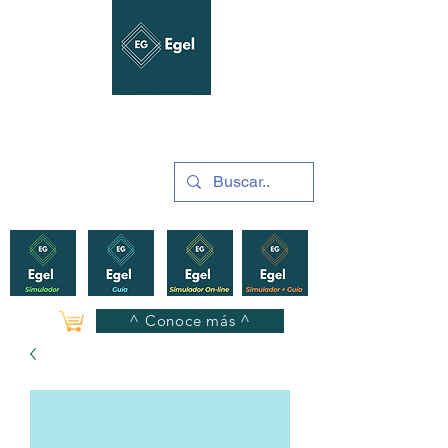
GUÍAS Y SIMULADORES
2025
^ Conoce más ^