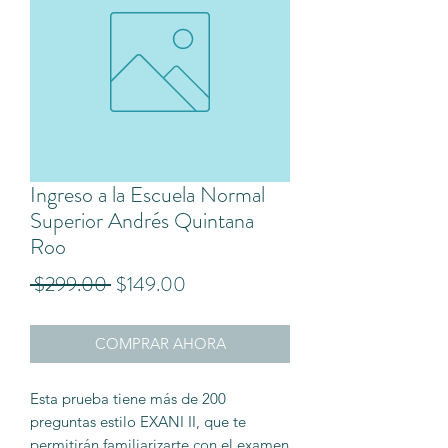
Ingreso a la Escuela Normal
Superior Andrés Quintana
Roo
Precio
Precio
 $299.00 
$149.00
de
COMPRAR AHORA
oferta
Esta prueba tiene más de 200
preguntas estilo EXANI II, que te
permitirán familiarizarte con el examen