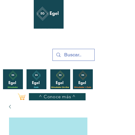
GUÍAS Y SIMULADORES
2025
^ Conoce más ^