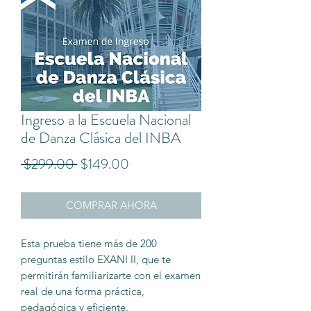
Ingreso a la Escuela Nacional
de Danza Clásica del INBA
Precio
Precio
 $299.00 
$149.00
de
COMPRAR AHORA
oferta
Esta prueba tiene más de 200
preguntas estilo EXANI II, que te
permitirán familiarizarte con el examen
real de una forma práctica,
pedagógica y eficiente.